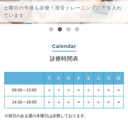
土曜日の午後も診療！滑舌トレーニングに力を入れ
ています
Calendar
診療時間表
月
火
水
木
金
土
日
祝
09:00～13:00
○
○
○
×
○
○
×
×
14:30～18:00
○
○
○
×
○
○
×
×
※祝日のある週の木曜日は診療しております。